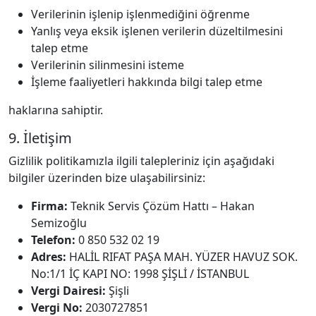
Verilerinin işlenip işlenmediğini öğrenme
Yanlış veya eksik işlenen verilerin düzeltilmesini
talep etme
Verilerinin silinmesini isteme
İşleme faaliyetleri hakkında bilgi talep etme
haklarına sahiptir.
9. İletişim
Gizlilik politikamızla ilgili talepleriniz için aşağıdaki
bilgiler üzerinden bize ulaşabilirsiniz:
Firma:
Teknik Servis Çözüm Hattı – Hakan
Semizoğlu
Telefon:
0 850 532 02 19
Adres:
HALİL RIFAT PAŞA MAH. YÜZER HAVUZ SOK.
No:1/1 İÇ KAPI NO: 1998 ŞİŞLİ / İSTANBUL
Vergi Dairesi:
Şişli
Vergi No:
2030727851