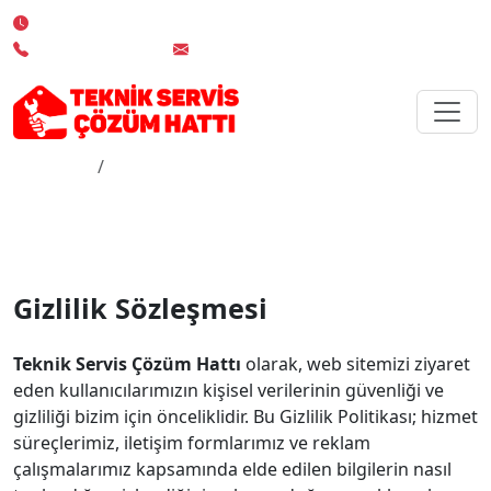
7/24 Kesintisiz Servis Desteği
0 850 532 02 19
info@teknikserviscozumhatti.com.tr
Anasayfa
Gizlilik Sözleşmesi
Gizlilik Sözleşmesi
Gizlilik Sözleşmesi
Teknik Servis Çözüm Hattı
olarak, web sitemizi ziyaret
eden kullanıcılarımızın kişisel verilerinin güvenliği ve
gizliliği bizim için önceliklidir. Bu Gizlilik Politikası; hizmet
süreçlerimiz, iletişim formlarımız ve reklam
çalışmalarımız kapsamında elde edilen bilgilerin nasıl