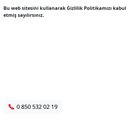
Bu web sitesini kullanarak Gizlilik Politikamızı kabul
etmiş sayılırsınız.
Hemen Servis Talebinde
Bulunun!
7/24 destek hattımızdan bize ulaşın, aynı gün
yerinde servis hizmeti alın.
0 850 532 02 19
HEMEN ARA