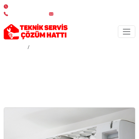
7/24 Kesintisiz Servis Desteği
0 850 532 02 19
info@teknikserviscozumhatti.com.tr
Anasayfa
Bilgi Merkezi
Bilgi Merkezi
Beyaz eşya bakımı, kullanım ipuçları ve arıza
önleme hakkında uzman tavsiyeleri.