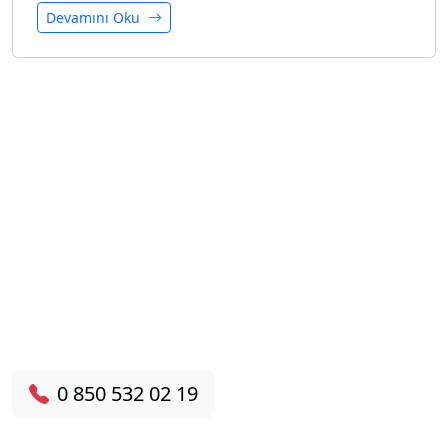
Devamını Oku
Hemen Servis Talebinde
Bulunun!
7/24 destek hattımızdan bize ulaşın, aynı gün
yerinde servis hizmeti alın.
0 850 532 02 19
HEMEN ARA