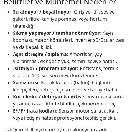
Belirtiler ve Muhtemel Nedenler
Su almıyor / boşaltmıyor:
Giriş ventili, seviye
şalteri, filtre–tahliye pompası veya hortum
tıkanıklığı.
Sıkma yapmıyor / tambur dönmüyor:
Kayış
kopması, motor kömürleri, inverter sürücü arızası
ya da kapak kilidi.
Aşırı titreşim / zıplama:
Amortisör–yay
yıpranması, dengesiz yük, zemin–seviye hatası.
Isıtmıyor / program uzuyor:
Rezistans, termik
sigorta, NTC sensörü veya kireçlenme.
Su sızıntısı:
Kapak körüğü (balon), bağlantı
kelepçeleri, deterjan çekmecesi ve tahliye hatları.
Kötü koku / deterjan kalıntısı:
Düşük ısıda sürekli
yıkama, kazan içinde biofilm, çekmecede kireç.
E*/F* hata kodları:
Sensör, motor sürücü, kart
veya iletişim hatası; profesyonel teşhis gerekir.
Filtreyi temizleyin, makineyi terazide
Hızlı İpucu: