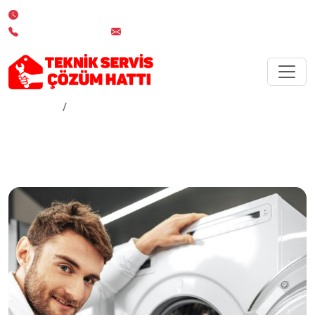
7/24 Kesintisiz Servis Desteği
0 850 532 02 19
info@teknikserviscozumhatti.com.tr
Anasayfa
Çamaşır Makinesi Servisi
Çamaşır Makinesi Servisi