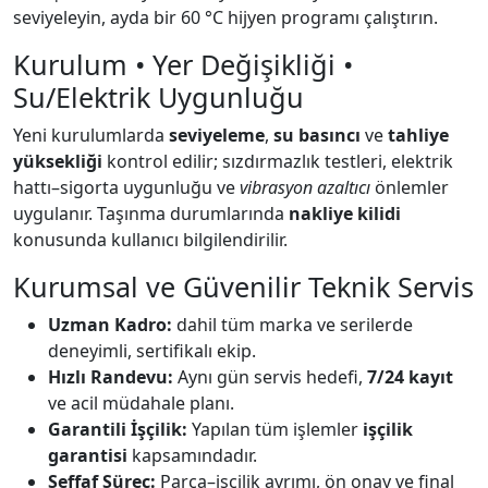
seviyeleyin, ayda bir 60 °C hijyen programı çalıştırın.
Kurulum • Yer Değişikliği •
Su/Elektrik Uygunluğu
Yeni kurulumlarda
seviyeleme
,
su basıncı
ve
tahliye
yüksekliği
kontrol edilir; sızdırmazlık testleri, elektrik
hattı–sigorta uygunluğu ve
vibrasyon azaltıcı
önlemler
uygulanır. Taşınma durumlarında
nakliye kilidi
konusunda kullanıcı bilgilendirilir.
Kurumsal ve Güvenilir Teknik Servis
Uzman Kadro:
dahil tüm marka ve serilerde
deneyimli, sertifikalı ekip.
Hızlı Randevu:
Aynı gün servis hedefi,
7/24 kayıt
ve acil müdahale planı.
Garantili İşçilik:
Yapılan tüm işlemler
işçilik
garantisi
kapsamındadır.
Şeffaf Süreç:
Parça–işçilik ayrımı, ön onay ve final