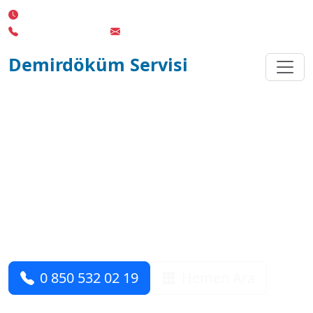
7/24 Kesintisiz Servis Desteği
0 850 532 02 19
info@teknikserviscozumhatti.com.tr
Demirdöküm Servisi
Aynı Gün Servis
Garantili Servis, Uygun
Fiyat
Şeffaf fiyatlandırma, kaliteli işçilik ve 1 YIL
garantiyle içiniz rahat olsun. Hemen arayın,
cihazınızı güvenle teslim edin.
0 850 532 02 19
Hemen Ara