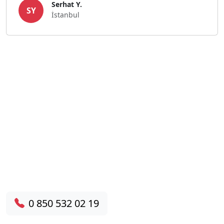
Serhat Y.
SY
İstanbul
Hemen Servis Talebinde
Bulunun!
7/24 destek hattımızdan bize ulaşın, aynı gün
yerinde servis hizmeti alın.
0 850 532 02 19
HEMEN ARA