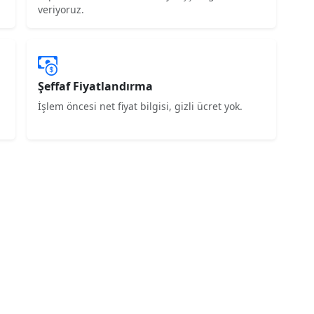
veriyoruz.
Şeffaf Fiyatlandırma
İşlem öncesi net fiyat bilgisi, gizli ücret yok.
 Talebinde
aynı gün yerinde servis hizmeti alın.