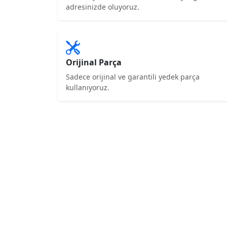
adresinizde oluyoruz.
Orijinal Parça
Sadece orijinal ve garantili yedek parça
kullanıyoruz.
Hemen Servis
Bulunun!
7/24 destek hattımızdan bize ulaşın, 