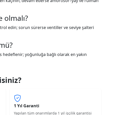
rden kaçının; devam ederse amortisör–yay ve rulman
e olmalı?
rol edin; sorun sürerse ventiller ve seviye şalteri
 mü?
s hedeflenir; yoğunluğa bağlı olarak en yakın
siniz?
1 Yıl Garanti
Yapılan tüm onarımlarda 1 yıl işçilik garantisi