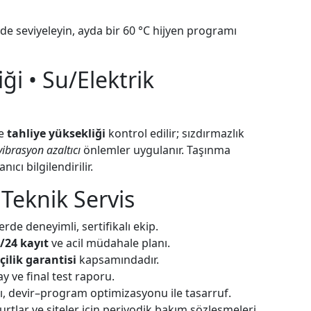
ide seviyeleyin, ayda bir 60 °C hijyen programı
ği • Su/Elektrik
e
tahliye yüksekliği
kontrol edilir; sızdırmazlık
vibrasyon azaltıcı
önlemler uygulanır. Taşınma
cı bilgilendirilir.
Teknik Servis
rde deneyimli, sertifikalı ekip.
/24 kayıt
ve acil müdahale planı.
şçilik garantisi
kapsamındadır.
y ve final test raporu.
ı, devir–program optimizasyonu ile tasarruf.
rtlar ve siteler için periyodik bakım sözleşmeleri.