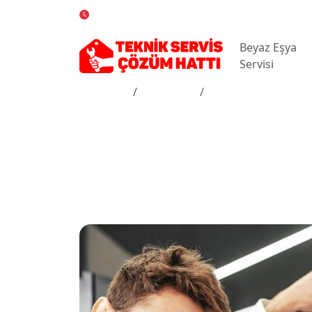
7/24 Kesintisiz Servis Desteği
Beyaz Eşya
Servisi
Anasayfa
Hizmetler
İstanbul Akaretler 
İstanbul Akar
Makinesi Serv