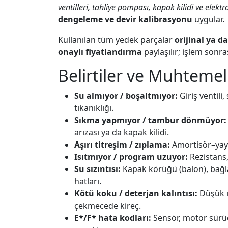
ventilleri, tahliye pompası, kapak kilidi ve elektr
dengeleme ve devir kalibrasyonu
uygular.
Kullanılan tüm yedek parçalar
orijinal ya da
onaylı fiyatlandırma
paylaşılır; işlem sonra
Belirtiler ve Muhteme
Su almıyor / boşaltmıyor:
Giriş ventili
tıkanıklığı.
Sıkma yapmıyor / tambur dönmüyor:
arızası ya da kapak kilidi.
Aşırı titreşim / zıplama:
Amortisör–yay 
Isıtmıyor / program uzuyor:
Rezistans,
Su sızıntısı:
Kapak körüğü (balon), bağla
hatları.
Kötü koku / deterjan kalıntısı:
Düşük ı
çekmecede kireç.
E*/F* hata kodları:
Sensör, motor sürücü