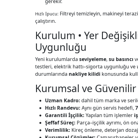
gerekir.
Filtreyi temizleyin, makineyi teraz
Hızlı İpucu:
çalıştırın.
Kurulum • Yer Değişikli
Uygunluğu
Yeni kurulumlarda
seviyeleme
,
su basıncı
v
testleri, elektrik hattı–sigorta uygunluğu ve
durumlarında
nakliye kilidi
konusunda kullanı
Kurumsal ve Güvenilir 
Uzman Kadro:
dahil tüm marka ve serile
Hızlı Randevu:
Aynı gün servis hedefi,
7
Garantili İşçilik:
Yapılan tüm işlemler
i
Şeffaf Süreç:
Parça–işçilik ayrımı, ön ona
Verimlilik:
Kireç önleme, deterjan dozaj
Kurumsal Çözümler:
Çamaşırhaneler, yu