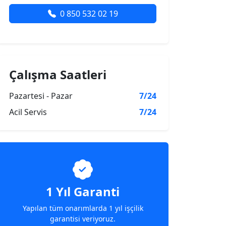
0 850 532 02 19
Çalışma Saatleri
Pazartesi - Pazar
7/24
Acil Servis
7/24
1 Yıl Garanti
Yapılan tüm onarımlarda 1 yıl işçilik
garantisi veriyoruz.