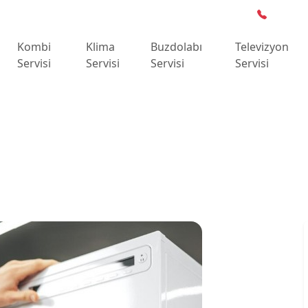
0 850 5
Kombi
Klima
Buzdolabı
Televizyon
Servisi
Servisi
Servisi
Servisi
Çamaşır Makinesi Servisi
etler Çamaşır
isi