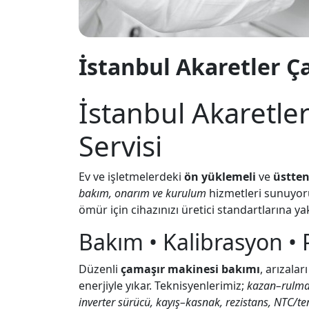
İstanbul Akaretler Ç
İstanbul Akaretle
Servisi
Ev ve işletmelerdeki
ön yüklemeli
ve
üstten
bakım, onarım ve kurulum
hizmetleri sunuyoru
ömür için cihazınızı üretici standartlarına y
Bakım • Kalibrasyon • 
Düzenli
çamaşır makinesi bakımı
, arızalar
enerjiyle yıkar. Teknisyenlerimiz;
kazan–rulman
inverter sürücü, kayış–kasnak, rezistans, NTC/te