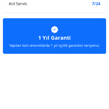
Acil Servis
7/24
1 Yıl Garanti
Yapılan tüm onarımlarda 1 yıl işçilik garantisi veriyoruz.
Hemen Servis Talebinde
Bulunun!
7/24 destek hattımızdan bize ulaşın, aynı gün
yerinde servis hizmeti alın.