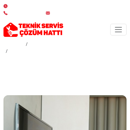
7/24 Kesintisiz Servis Desteği
0 850 532 02 19
info@teknikserviscozumhatti.com.tr
Anasayfa
Hizmetler
İstanbul Bomonti Televizyon Servisi
İstanbul Bomonti
Televizyon Servisi