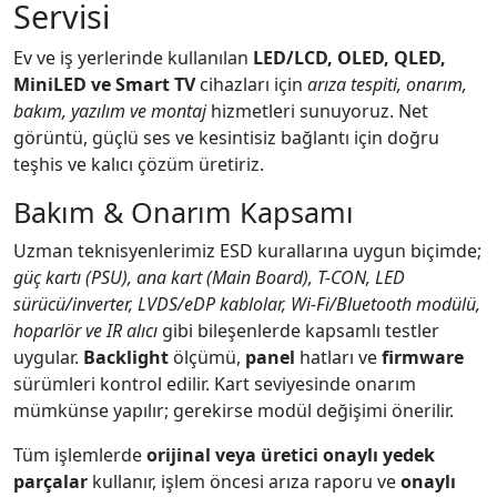
Servisi
Ev ve iş yerlerinde kullanılan
LED/LCD, OLED, QLED,
MiniLED ve Smart TV
cihazları için
arıza tespiti, onarım,
bakım, yazılım ve montaj
hizmetleri sunuyoruz. Net
görüntü, güçlü ses ve kesintisiz bağlantı için doğru
teşhis ve kalıcı çözüm üretiriz.
Bakım & Onarım Kapsamı
Uzman teknisyenlerimiz ESD kurallarına uygun biçimde;
güç kartı (PSU), ana kart (Main Board), T-CON, LED
sürücü/inverter, LVDS/eDP kablolar, Wi-Fi/Bluetooth modülü,
hoparlör ve IR alıcı
gibi bileşenlerde kapsamlı testler
uygular.
Backlight
ölçümü,
panel
hatları ve
firmware
sürümleri kontrol edilir. Kart seviyesinde onarım
mümkünse yapılır; gerekirse modül değişimi önerilir.
Tüm işlemlerde
orijinal veya üretici onaylı yedek
parçalar
kullanır, işlem öncesi arıza raporu ve
onaylı