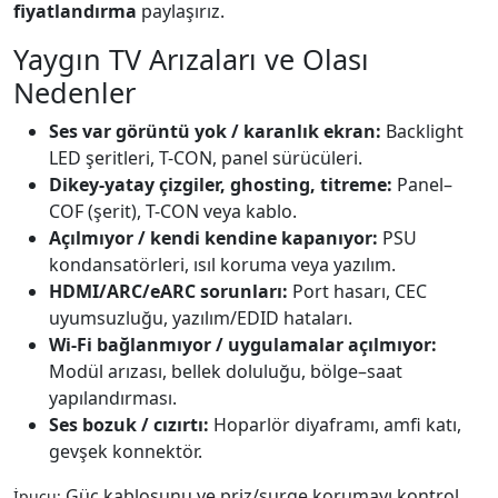
fiyatlandırma
paylaşırız.
Yaygın TV Arızaları ve Olası
Nedenler
Ses var görüntü yok / karanlık ekran:
Backlight
LED şeritleri, T-CON, panel sürücüleri.
Dikey-yatay çizgiler, ghosting, titreme:
Panel–
COF (şerit), T-CON veya kablo.
Açılmıyor / kendi kendine kapanıyor:
PSU
kondansatörleri, ısıl koruma veya yazılım.
HDMI/ARC/eARC sorunları:
Port hasarı, CEC
uyumsuzluğu, yazılım/EDID hataları.
Wi-Fi bağlanmıyor / uygulamalar açılmıyor:
Modül arızası, bellek doluluğu, bölge–saat
yapılandırması.
Ses bozuk / cızırtı:
Hoparlör diyaframı, amfi katı,
gevşek konnektör.
Güç kablosunu ve priz/surge korumayı kontrol
İpucu: