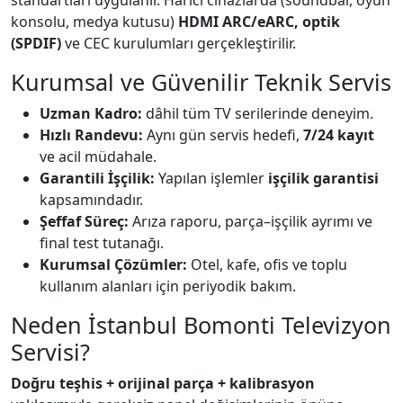
standartları uygulanır. Haricî cihazlarda (soundbar, oyun
konsolu, medya kutusu)
HDMI ARC/eARC, optik
(SPDIF)
ve CEC kurulumları gerçekleştirilir.
Kurumsal ve Güvenilir Teknik Servis
Uzman Kadro:
dâhil tüm TV serilerinde deneyim.
Hızlı Randevu:
Aynı gün servis hedefi,
7/24 kayıt
ve acil müdahale.
Garantili İşçilik:
Yapılan işlemler
işçilik garantisi
kapsamındadır.
Şeffaf Süreç:
Arıza raporu, parça–işçilik ayrımı ve
final test tutanağı.
Kurumsal Çözümler:
Otel, kafe, ofis ve toplu
kullanım alanları için periyodik bakım.
Neden İstanbul Bomonti Televizyon
Servisi?
Doğru teşhis + orijinal parça + kalibrasyon