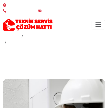
7/24 Kesintisiz Servis Desteği
0 850 532 02 19
info@teknikserviscozumhatti.com.tr
Anasayfa
Hizmetler
İstanbul Edirnekapı Kombi Servisi
İstanbul Edirnekapı
Kombi Servisi