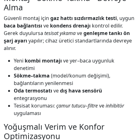
Alma
Güvenli montaj için
gaz hattı sızdırmazlık testi
, uygun
baca bağlantısı
ve
kondens drenajı
kontrol edilir.
Gerek duyulursa
tesisat yıkama
ve
genleşme tankı ön
şarj ayarı
yapılır; cihaz üretici standartlarında devreye
alınır.
Yeni
kombi montajı
ve yer–baca uygunluk
denetimi
Sökme–takma
(model/konum değişimi),
bağlantıların yenilenmesi
Oda termostatı
ve
dış hava sensörü
entegrasyonu
Tesisat koruması:
çamur tutucu–filtre
ve
inhibitör
uygulaması
Yoğuşmalı Verim ve Konfor
Optimizasyonu