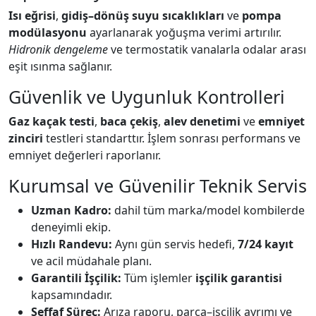
Isı eğrisi
,
gidiş–dönüş suyu sıcaklıkları
ve
pompa
modülasyonu
ayarlanarak yoğuşma verimi artırılır.
Hidronik dengeleme
ve termostatik vanalarla odalar arası
eşit ısınma sağlanır.
Güvenlik ve Uygunluk Kontrolleri
Gaz kaçak testi
,
baca çekiş
,
alev denetimi
ve
emniyet
zinciri
testleri standarttır. İşlem sonrası performans ve
emniyet değerleri raporlanır.
Kurumsal ve Güvenilir Teknik Servis
Uzman Kadro:
dahil tüm marka/model kombilerde
deneyimli ekip.
Hızlı Randevu:
Aynı gün servis hedefi,
7/24 kayıt
ve acil müdahale planı.
Garantili İşçilik:
Tüm işlemler
işçilik garantisi
kapsamındadır.
Şeffaf Süreç:
Arıza raporu, parça–işçilik ayrımı ve