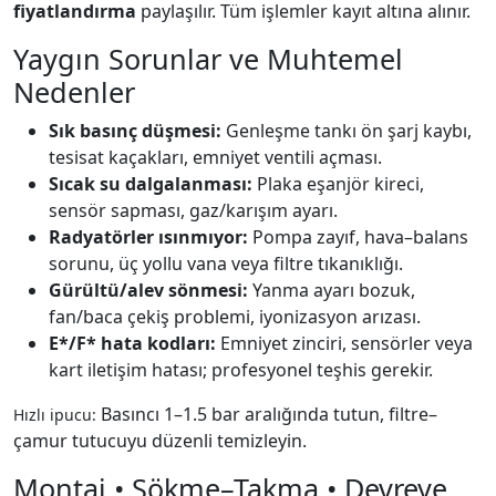
fiyatlandırma
paylaşılır. Tüm işlemler kayıt altına alınır.
Yaygın Sorunlar ve Muhtemel
Nedenler
Sık basınç düşmesi:
Genleşme tankı ön şarj kaybı,
tesisat kaçakları, emniyet ventili açması.
Sıcak su dalgalanması:
Plaka eşanjör kireci,
sensör sapması, gaz/karışım ayarı.
Radyatörler ısınmıyor:
Pompa zayıf, hava–balans
sorunu, üç yollu vana veya filtre tıkanıklığı.
Gürültü/alev sönmesi:
Yanma ayarı bozuk,
fan/baca çekiş problemi, iyonizasyon arızası.
E*/F* hata kodları:
Emniyet zinciri, sensörler veya
kart iletişim hatası; profesyonel teşhis gerekir.
Basıncı 1–1.5 bar aralığında tutun, filtre–
Hızlı ipucu:
çamur tutucuyu düzenli temizleyin.
Montaj • Sökme–Takma • Devreye