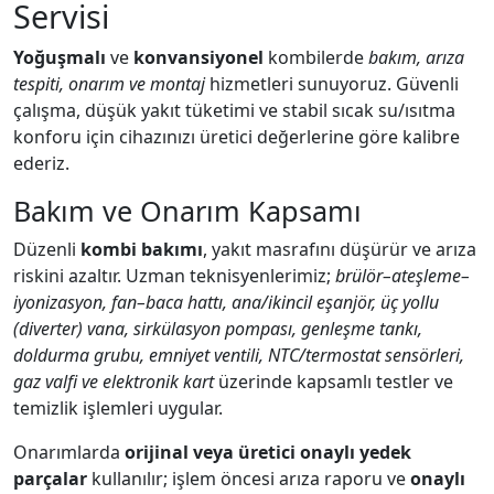
Servisi
Yoğuşmalı
ve
konvansiyonel
kombilerde
bakım, arıza
tespiti, onarım ve montaj
hizmetleri sunuyoruz. Güvenli
çalışma, düşük yakıt tüketimi ve stabil sıcak su/ısıtma
konforu için cihazınızı üretici değerlerine göre kalibre
ederiz.
Bakım ve Onarım Kapsamı
Düzenli
kombi bakımı
, yakıt masrafını düşürür ve arıza
riskini azaltır. Uzman teknisyenlerimiz;
brülör–ateşleme–
iyonizasyon, fan–baca hattı, ana/ikincil eşanjör, üç yollu
(diverter) vana, sirkülasyon pompası, genleşme tankı,
doldurma grubu, emniyet ventili, NTC/termostat sensörleri,
gaz valfi ve elektronik kart
üzerinde kapsamlı testler ve
temizlik işlemleri uygular.
Onarımlarda
orijinal veya üretici onaylı yedek
parçalar
kullanılır; işlem öncesi arıza raporu ve
onaylı