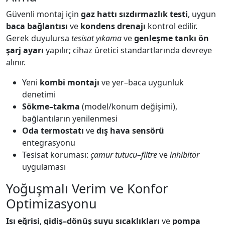
Güvenli montaj için
gaz hattı sızdırmazlık testi
, uygun
baca bağlantısı
ve
kondens drenajı
kontrol edilir.
Gerek duyulursa
tesisat yıkama
ve
genleşme tankı ön
şarj ayarı
yapılır; cihaz üretici standartlarında devreye
alınır.
Yeni
kombi montajı
ve yer–baca uygunluk
denetimi
Sökme–takma
(model/konum değişimi),
bağlantıların yenilenmesi
Oda termostatı
ve
dış hava sensörü
entegrasyonu
Tesisat koruması:
çamur tutucu–filtre
ve
inhibitör
uygulaması
Yoğuşmalı Verim ve Konfor
Optimizasyonu
Isı eğrisi
,
gidiş–dönüş suyu sıcaklıkları
ve
pompa