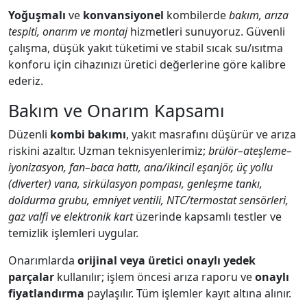
Yoğuşmalı
ve
konvansiyonel
kombilerde
bakım, arıza
tespiti, onarım ve montaj
hizmetleri sunuyoruz. Güvenli
çalışma, düşük yakıt tüketimi ve stabil sıcak su/ısıtma
konforu için cihazınızı üretici değerlerine göre kalibre
ederiz.
Bakım ve Onarım Kapsamı
Düzenli
kombi bakımı
, yakıt masrafını düşürür ve arıza
riskini azaltır. Uzman teknisyenlerimiz;
brülör–ateşleme–
iyonizasyon, fan–baca hattı, ana/ikincil eşanjör, üç yollu
(diverter) vana, sirkülasyon pompası, genleşme tankı,
doldurma grubu, emniyet ventili, NTC/termostat sensörleri,
gaz valfi ve elektronik kart
üzerinde kapsamlı testler ve
temizlik işlemleri uygular.
Onarımlarda
orijinal veya üretici onaylı yedek
parçalar
kullanılır; işlem öncesi arıza raporu ve
onaylı
fiyatlandırma
paylaşılır. Tüm işlemler kayıt altına alınır.