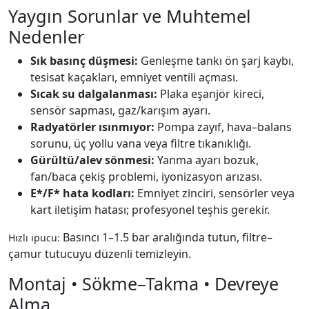
Yaygın Sorunlar ve Muhtemel
Nedenler
Sık basınç düşmesi:
Genleşme tankı ön şarj kaybı,
tesisat kaçakları, emniyet ventili açması.
Sıcak su dalgalanması:
Plaka eşanjör kireci,
sensör sapması, gaz/karışım ayarı.
Radyatörler ısınmıyor:
Pompa zayıf, hava–balans
sorunu, üç yollu vana veya filtre tıkanıklığı.
Gürültü/alev sönmesi:
Yanma ayarı bozuk,
fan/baca çekiş problemi, iyonizasyon arızası.
E*/F* hata kodları:
Emniyet zinciri, sensörler veya
kart iletişim hatası; profesyonel teşhis gerekir.
Basıncı 1–1.5 bar aralığında tutun, filtre–
Hızlı ipucu:
çamur tutucuyu düzenli temizleyin.
Montaj • Sökme–Takma • Devreye
Alma