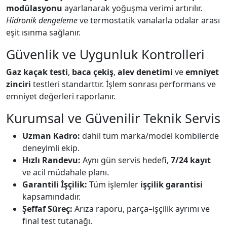
modülasyonu
ayarlanarak yoğuşma verimi artırılır.
Hidronik dengeleme
ve termostatik vanalarla odalar arası
eşit ısınma sağlanır.
Güvenlik ve Uygunluk Kontrolleri
Gaz kaçak testi
,
baca çekiş
,
alev denetimi
ve
emniyet
zinciri
testleri standarttır. İşlem sonrası performans ve
emniyet değerleri raporlanır.
Kurumsal ve Güvenilir Teknik Servis
Uzman Kadro:
dahil tüm marka/model kombilerde
deneyimli ekip.
Hızlı Randevu:
Aynı gün servis hedefi,
7/24 kayıt
ve acil müdahale planı.
Garantili İşçilik:
Tüm işlemler
işçilik garantisi
kapsamındadır.
Şeffaf Süreç:
Arıza raporu, parça–işçilik ayrımı ve
final test tutanağı.