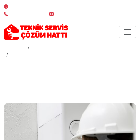
7/24 Kesintisiz Servis Desteği
0 850 532 02 19
info@teknikserviscozumhatti.com.tr
Anasayfa
Hizmetler
İstanbul ESENYURT Kombi Servisi
İstanbul ESENYURT Kombi
Servisi