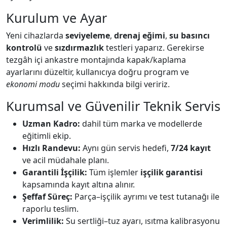
Kurulum ve Ayar
Yeni cihazlarda
seviyeleme
,
drenaj eğimi
,
su basıncı
kontrolü
ve
sızdırmazlık
testleri yaparız. Gerekirse
tezgâh içi ankastre montajında kapak/kaplama
ayarlarını düzeltir, kullanıcıya doğru program ve
ekonomi modu
seçimi hakkında bilgi veririz.
Kurumsal ve Güvenilir Teknik Servis
Uzman Kadro:
dahil tüm marka ve modellerde
eğitimli ekip.
Hızlı Randevu:
Aynı gün servis hedefi,
7/24 kayıt
ve acil müdahale planı.
Garantili İşçilik:
Tüm işlemler
işçilik garantisi
kapsamında kayıt altına alınır.
Şeffaf Süreç:
Parça–işçilik ayrımı ve test tutanağı ile
raporlu teslim.
Verimlilik:
Su sertliği–tuz ayarı, ısıtma kalibrasyonu