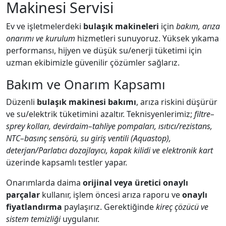
Makinesi Servisi
Ev ve işletmelerdeki
bulaşık makineleri
için
bakım, arıza
onarımı ve kurulum
hizmetleri sunuyoruz. Yüksek yıkama
performansı, hijyen ve düşük su/enerji tüketimi için
uzman ekibimizle güvenilir çözümler sağlarız.
Bakım ve Onarım Kapsamı
Düzenli
bulaşık makinesi bakımı
, arıza riskini düşürür
ve su/elektrik tüketimini azaltır. Teknisyenlerimiz;
filtre–
sprey kolları, devirdaim–tahliye pompaları, ısıtıcı/rezistans,
NTC–basınç sensörü, su giriş ventili (Aquastop),
deterjan/Parlatıcı dozajlayıcı, kapak kilidi ve elektronik kart
üzerinde kapsamlı testler yapar.
Onarımlarda daima
orijinal veya üretici onaylı
parçalar
kullanır, işlem öncesi arıza raporu ve
onaylı
fiyatlandırma
paylaşırız. Gerektiğinde
kireç çözücü ve
sistem temizliği
uygulanır.