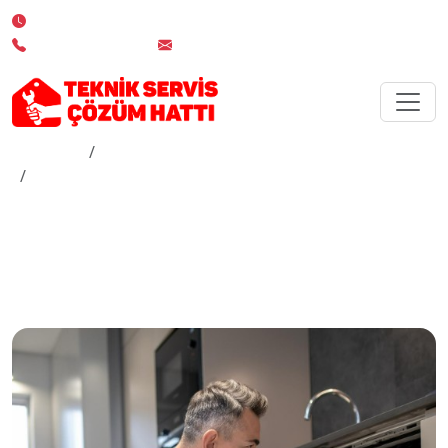
7/24 Kesintisiz Servis Desteği
0 850 532 02 19
info@teknikserviscozumhatti.com.tr
Anasayfa
Hizmetler
İstanbul Göktürk Bulaşık Makinesi Servisi
İstanbul Göktürk Bulaşık
Makinesi Servisi