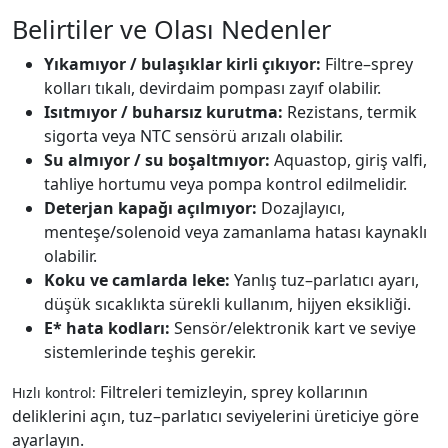
Belirtiler ve Olası Nedenler
Yıkamıyor / bulaşıklar kirli çıkıyor:
Filtre–sprey
kolları tıkalı, devirdaim pompası zayıf olabilir.
Isıtmıyor / buharsız kurutma:
Rezistans, termik
sigorta veya NTC sensörü arızalı olabilir.
Su almıyor / su boşaltmıyor:
Aquastop, giriş valfi,
tahliye hortumu veya pompa kontrol edilmelidir.
Deterjan kapağı açılmıyor:
Dozajlayıcı,
menteşe/solenoid veya zamanlama hatası kaynaklı
olabilir.
Koku ve camlarda leke:
Yanlış tuz–parlatıcı ayarı,
düşük sıcaklıkta sürekli kullanım, hijyen eksikliği.
E* hata kodları:
Sensör/elektronik kart ve seviye
sistemlerinde teşhis gerekir.
Filtreleri temizleyin, sprey kollarının
Hızlı kontrol:
deliklerini açın, tuz–parlatıcı seviyelerini üreticiye göre
ayarlayın.